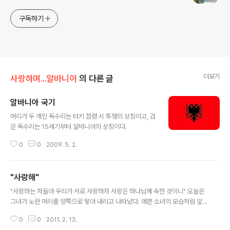
구독하기
더보기
사랑하며...알바니아
의 다른 글
알바니아 국기
글 내용
머리가 두 개인 독수리는 터키 점령 시 투쟁의 상징이고, 검
은 독수리는 15세기부터 알바니아의 상징이다.
0
0
2009. 5. 2.
"사랑해"
글 내용
"사랑하는 자들아 우리가 서로 사랑하자 사랑은 하나님께 속한 것이니" 오늘은
그녀가 노란 머리를 양쪽으로 땋아 내리고 나타났다. 예쁜 소녀의 모습처럼 앞
머리를 수줍게 가리고 긴머리를 양쪽으로 땋았다. 2009년 6월 처음 알바니아
0
0
2011. 2. 13.
에 왔을 때 그녀의 언니와 남동생 이상하게 마음이 가지 않았다. 그래도 만나면