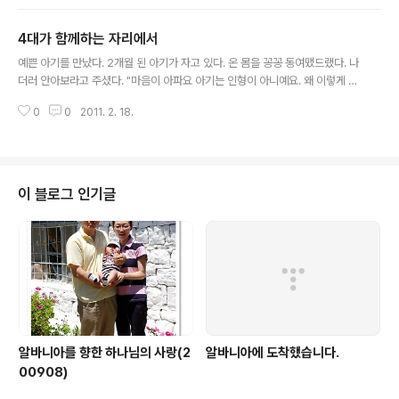
열심히 양쪽 볼을 부비며 인사를 잘했던 아이들 지나간 시간들 동안 여러가지
일도 많았다. 한동안 얼굴을 볼 수 없었을 때도 있었다. 그리고 다시 몇달전부터
4대가 함께하는 자리에서
매주 만날수 있게 되었다. 가슴아픈 사연을 안고 이제 나로 눈물을 흘리게 한다.
글 내용
조금씩 아버지는 내게 마음을 열게 하셨다. 어느날 나에게 한국말을 이것저것
예쁜 아기를 만났다. 2개월 된 아기가 자고 있다. 온 몸을 꽁꽁 동여맸드랬다. 나
물어본다. 그래서 가르쳐준 말 "사랑해" 이제 만날때마다 그녀가 먼저 "사랑
더러 안아보라고 주셨다. "마음이 아파요 아기는 인형이 아니예요. 왜 이렇게 꽁
해"라고 고백한다...
꽁 묶어 두셨어요 끈을 풀어주세요" 아기 엄마가 끈을 풀어주셨다. 아기가 자면
0
0
2011. 2. 18.
서 기지개를 켰다. "이것좀 보세요." 너무 귀엽고 사랑스러웠다. 아기를 6개월까
지 이렇게 꽁꽁 묶어두어야 잘 자란다고 믿고 있었다. 손톰도 1돌까지 자르지 않
아야 똑똑해진다고 믿고 있었다. 마음이 너무 아팠다. 그 자리에는 아기, 아기엄
마, 아기엄마의 엄마, 그리고 아기 할머니의 시어머니 이렇게 4대가 함께 있었
다. 아기의 할머니는 나와 3살차이다. 헉~~~ 기도해 달라고 부탁하는 할머니께
이 블로그 인기글
그분의 딸을 위해 기도해 주고 돌아왔다. 그 가정을 묶고 있는 어두움을 결박하
고..
알바니아를 향한 하나님의 사랑(2
알바니아에 도착했습니다.
00908)