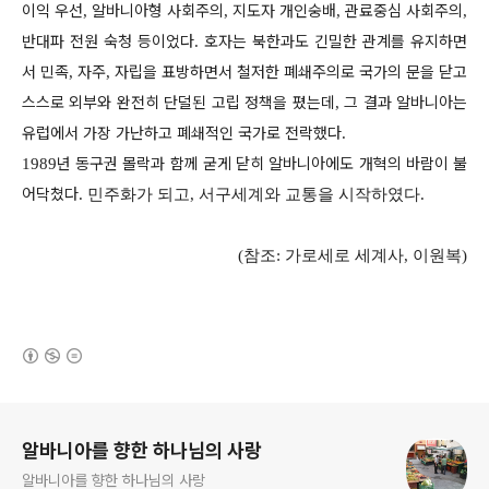
이익 우선
알바니아형 사회주의
지도자 개인숭배
관료중심 사회주의
,
,
,
,
반대파 전원 숙청 등이었다
호자는 북한과도 긴밀한 관계를 유지하면
.
서 민족
자주
자립을 표방하면서 철저한 폐쇄주의로 국가의 문을 닫고
,
,
스스로 외부와 완전히 단덜된 고립 정책을 폈는데
그 결과 알바니아는
,
유럽에서 가장 가난하고 폐쇄적인 국가로 전락했다
.
년 동구권 몰락과 함께 굳게 닫히 알바니아에도 개혁의 바람이 불
1989
어닥쳤다
. 민주화가 되고, 서구세계와 교통을 시작하였다.
(참조: 가로세로 세계사, 이원복)
(새창열림)
로그 정보
알바니아를 향한 하나님의 사랑
알바니아를 향한 하나님의 사랑