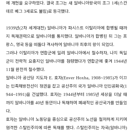
에 개헌을 요구하였다
결국 조그는 새 알바니아왕국의 조그
세
스칸
.
1
(
데르 베그
세로도 불림
로 등극했다
3
)
.
년
차 세계대전
알바니아가 파시스트 이탈리아에 합병될 때까
1939
(2
)
지 독재권력으로 알바니아를 통치했다
알바니아가 합병된 뒤 그는 프
.
랑스
영국 등을 떠돌다 객사하여 알바니아 최후의 왕이 되었다
,
.
그러나 이탈리아가 연합군에 밀려 알바니아에서 철수하자
나치 독일
,
군이 전략적 요충지인 알바니아를 점령했다가 연합군에 좇겨
년
1944
월 완전히 철수했다
11
.
알바니아 공산당 지도자
호자
가 이끄
E.
(Enver Hoxha, 1908~1985)
는 민족해방전선이 정권을 잡고 공산주의 국가 알바니아 인민공화국
(1
을 건설했다
호자는
년부터
년 세상을 더날 때
944~1991)
.
1944
1985
까지 알바니아를
년 동안이나 독재하며 폐쇄적인 공산국가를 만들었
40
다
.
호자는 알바니아 노동당을 중심으로 공산주의 노선을 철저하게 지키며
엄격한 스탈린주의에 따른 독재를 했다
스탈린주의는 자국
알바니아
.
(
)