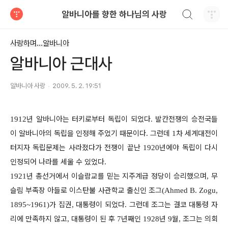
검색하기
알바니아를 향한 하나님의 사랑
티스토리
사랑하며...알바니아
알바니아 근대사
알바니아 사랑
2009. 5. 2. 19:51
년 알바니아는 터키로부터 독립이 되었다. 발칸전쟁의 승전국들
1912
이 알바니아의 독립을 인정해 주었기 때문이다
그런데
차 세계대전이
.
1
터지자 독립문제는 사라졌다가 전쟁이 끝난
년에야 독립이 다시
1920
인정되어 나라를 세울 수 있었다
.
년 총선거에서 이슬람교를 믿는 지주계급 정당이 승리했으며
무
1921
,
슬림 부족장 아들로 이스탄불 사관학교 출신인 조그
(Ahmed B. Zogu,
가 집권
대통령이 되었다
그런데 조그는 결코 대통령 자
1895~1961)
,
.
리에 만족하지 않고
대통령이 된 후
년째인
년
월
조그는 의회
,
7
1928
9
,