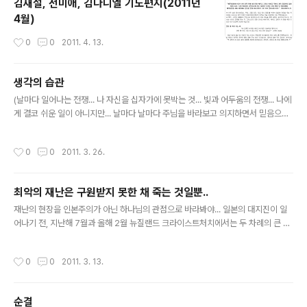
김재설, 전미애, 김다니엘 기도편지(2011년
니아에서는 집집마다 필요한 곳에만 불을 하나 정도 켭니
4월)
다. 어두운 거리를 바라보면서 세상의 빛 되신 예수님을생
각해 봤습니다. 세상의 빛으로 오신 예수님께서 이 땅에 오
작성시간
0
0
2011. 4. 13.
시지 않으셨다면, 우리는 얼마나 어둠 가운데 살고 있었을
까요? 하나님의 은혜와 사랑이없으면 하루도 살 수 없는 존
재이고, 죄악에 거하면서도 죄가 죄인지..
생각의 습관
글 내용
(날마다 일어나는 전쟁... 나 자신을 십자가에 못박는 것... 빛과 어두움의 전쟁... 나에
게 결코 쉬운 일이 아니지만... 날마다 날마다 주님을 바라보고 의지하면서 믿음으로
한걸음씩 걸어가길 간절히 소망합니다..) ********* 생각의 습관 ********* 아
름다운 성품은 주님의 역사의 결과입니다. 그러나 그것은 하루 아침에 이루어지지 않
작성시간
0
0
2011. 3. 26.
습니다. 그것은 습관의 결과입니다. 날마다 수없이 떠오르는 부정적인 생각, 분노의
마음, 염려의 생각, 판단하는 마음, 원망하는 마음들... 그러한 하나 하나의 생각들을
지속적으로 물리치고 주님의 생각을 선택하는 부단한 투쟁의 결과입니다. 아무리 밝
최악의 재난은 구원받지 못한 채 죽는 것일뿐..
아 보이는 사람이라도 어두운 상념이 강하게 공격하는 때가 있으며 아무리 사랑의 사
글 내용
람같이 보여도 강한 분노의 영이 사..
재난의 현장을 인본주의가 아닌 하나님의 관점으로 바라봐야... 일본의 대지진이 일
어나기 전, 지난해 7월과 올해 2월 뉴질랜드 크라이스트처치에서는 두 차례의 큰 강
진이 있었다. 존더뱁티스트TV 대표이자 저널리스트인 앤드류 스톰은 자신의 칼럼
"재앙과 예수 그리스도의 말씀"에서 재앙을 보는 그리스도인의 관점에 관한 의견을
작성시간
0
0
2011. 3. 13.
제시했다.(편집자 주) 세계를 뒤덮는 대재앙이 거듭될 때 사람들은 종종 이런 질문을
한다 "하나님의 심판인가?" 아니면 "단지 자연적인 사건"인가? "아니면 이 두 요소가
함께 들어있는가?" 그리스도인은 재앙을 어떤 관점으로 바라봐야 하는가? 이러한 질
순결
문에 대한 예수님의 대답은 누가복음 13장에 기록되어 있다. '또 실로암에서 망대가