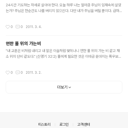
글 내용
무너져 치어 죽은 열여덟 사람이 예루살렘에 거한 다른 ..
24시간 기도하는 자세로 살아야 한다. 오늘 하루 나는 얼마큼 주님의 임재속에 살았
는가? 주님은 한순간도 나를 버리지 않으신다. 다만 내가 주님을 버릴 뿐이다. 급하고
힘들 때만이 아니라 평안할 때도 기쁠 때도 항상 주님을 의식하라. 그것이 주님의 능
력, 지혜, 사랑, 모든 것을 공급받는 비결... 악인은 열매를 맺지 못한다. 의인은 외형
작성시간
0
0
2011. 3. 4.
뿐 아니라 내면의 진실한 열매를 맺는다. 주님은 열매맺지 못하는 나무를 찍어버리겠
다고 하셨다. 우리는 주님을 붙잡지 않고는 죄를 지을 수 밖에 없는 존재로 하나님께
서 창조하셨다. 열매맺는 나무의 원리는 - 시냇가에 심은 나무 주님의 열매는 자연스
연한 풀 위의 가는비
럽고 아름다운 것... 인간적으로 애써서 되는 것 아님...사랑하라. 용서하라..부지런하
글 내용
라..노노노... 내힘으로 되는 것이 아..
"내 교훈은 비처럼 내리고 내 말은 이슬처럼 맺히나니 연한 풀 위의 가는 비 같고 채
소 위의 단비 같도다." (신명기 32:2) 풀에게 필요한 것은 이따금 쏟아지는 폭우보다
매일 규칙적으로 내리는 이슬비다. -매일성경 표지 신간 광고 샤론 제임스의 "연한
풀 우의 가는비"중에서
작성시간
0
0
2011. 3. 2.
더보기
의안내
티스토리
로그인
고객센터