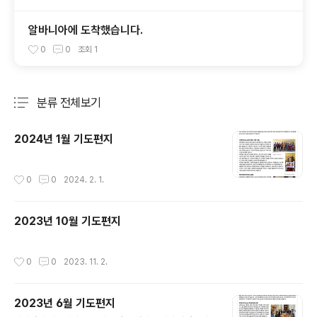
알바니아에 도착했습니다.
0
0
조회
1
분류 전체보기
주요 글 목록
2024년 1월 기도편지
작성시간
0
0
2024. 2. 1.
2023년 10월 기도편지
작성시간
0
0
2023. 11. 2.
2023년 6월 기도편지
글 내용