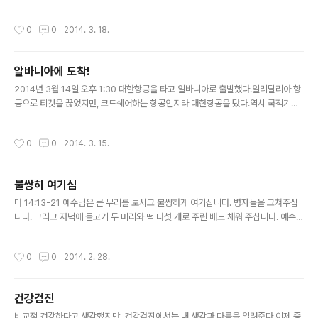
목적에 맞지 않는 일이 발생하는 것을 원천 차단했다. 그래서 두 맹인의 외침을 외면
하며 조용히 하라고 한다. 예수님을 따르는 것은 내 마음과 생각을 내려 놓는 것이고,
작성시간
0
0
2014. 3. 18.
온전히 주님을 따르는 것인데, 욕심과 아집으로 내 예수를 만드는 것은 주님의 생각
과 다르고, 자신의 길을 예수님에게 강요하는 것이다. 그들, 맹인들은 길 가에 앉았다
가 예수님이 지나가신다는 소식을 듣고, 소리지른다. 군중들이 소리 지르며 조용히
알바니아에 도착!
하라고 했지만, 그들의 유일한 희망은 예수님이었기에 더 크게 소리 지른다.그들의
글 내용
외침은 주님의 발걸음을 멈추게 하고, 또한 군중들..
2014년 3월 14일 오후 1:30 대한항공을 타고 알바니아로 출발했다.알리탈리아 항
공으로 티켓을 끊었지만, 코드쉐어하는 항공인지라 대한항공을 탔다.역시 국적기가
서비스는 최고다. 하지만, 우리의 경로는 밀라노를 거쳐서 로마를 향하는 것이었다.
밀라노 말펜사 공항에 내리기 전에 들은 안내 음성."로마로 향하시는 승객들도 모든
작성시간
0
0
2014. 3. 15.
짐을 가지고 내리시기 바랍니다!"우와!!!! 우리는 짐이 무척 많은데... 결국 땀을 뻘뻘
흘리면서 짐을 갖고 말펜사 공항에 내렸다. 대기하다가 다시 낑낑대며 짐을 싣고서
로마로 향하고...로마에서도 땀을 흘리며 공항전철을 이용해 이동하고, 공항검색대를
불쌍히 여기심
통과하여, 다시 내린 곳으로 돌아오는 여정!역시 여행을 할 때는 '가능한한 짐을 줄이
글 내용
는 것이 최고다!'란 진리를 깨닫는다. 이제 알..
마 14:13-21 예수님은 큰 무리를 보시고 불쌍하게 여기십니다. 병자들을 고쳐주십
니다. 그리고 저녁에 물고기 두 머리와 떡 다섯 개로 주린 배도 채워 주십니다. 예수님
이 이적을 보이신 것보다 &#39;불쌍히 여기심&#39;에 눈길이 갑니다. 나는 얼마
나 사람들을 불쌍하게 여기고 그들의 영혼에 관심을 갖고 있나 돌이켜 봅니다. 아직
작성시간
0
0
2014. 2. 28.
도 부족한 저는 세상의 관점으로 사람들을 볼 때가 많습니다. 불쌍히 여기는 것은 내
가 더 낫고 풍족하기에 불쌍히 여기는 것이 아닌, 나와 같은 죄인이라는 것을 알기에
불쌍히 여기는 것입니다. 주님도 세상에 계실 때, &#39;인자&#39;로 칭하시며 당
건강검진
신이 완전한 인간으로서 세상에 사신 것을 말씀하십니다. 우리의 아픔과 고통을 체휼
글 내용
하신 예수님이시기에 그분께 오늘도 나아갑니다...
비교적 건강하다고 생각했지만, 건강검진에서는 내 생각과 다름을 알려준다.이제 중