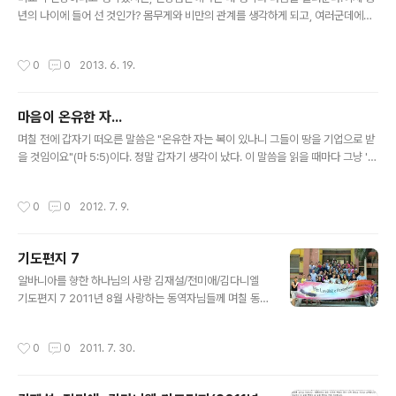
년의 나이에 들어 선 것인가? 몸무게와 비만의 관계를 생각하게 되고, 여러군데에서
정밀검사나 진료를 받아야 한다고 한다.우선, 갑상선의 문제는 조직검사결과 별 이상
이 없다고 한다.많은 돈을 내고 조직검사를 했는데, 이상이 없다고 하니 다행(?)이다.
작성시간
0
0
2013. 6. 19.
그런데, 나는 별 걱정이 없었는데 식구들은 걱정을 했나보다.아내도 전화를 걸어서
확인할 정도이니... 전화통화를 하며 이상이 없음을 알려줬다. 감사의 말을 들을 수 있
었다. 병원 갈 때는 별 말이 없더니... 내 몸이 내 몸이 아닌 것을 느낀다.이것은 주님
마음이 온유한 자...
의 몸이요, 주님의 것이다.이제 더 잘 관리해야 한다.운동도 하고, 체계적인 점검을 해
글 내용
야 한다. 내 몸이 내 몸이 아니다.근데,..
며칠 전에 갑자기 떠오른 말씀은 "온유한 자는 복이 있나니 그들이 땅을 기업으로 받
을 것임이요"(마 5:5)이다. 정말 갑자기 생각이 났다. 이 말씀을 읽을 때마다 그냥 '온
유한 자가 땅을 얻는구나!'라고 생각을 했을 뿐이었다. 좀 더 나아가면, '한국 사람들
이 가장 좋아할 말씀!" 정도였다. 부동산을 좋아하는 한국 사람들이니... 그런데, 내가
작성시간
0
0
2012. 7. 9.
이 곳 알바니아에서 살아가며 이 땅을 정말 얻을 자격이 있나 생각해 보게 되었다. 아
직도 내 생각과 내 마음과 내 주장이 살아 있고, 고집이 무척 센 상태이다. 성경이 말
하는 온유한 자와는 동떨어진 나의 모습을 발견하게 되었다. "그렇구나! 나는 아직 온
기도편지 7
유하지 못하구나! 그러기에 이 땅을 주님께 드리지 못하고 있구나! 내 자신이 온유해
글 내용
져야겠다!"고 생각했다. 그..
알바니아를 향한 하나님의 사랑 김재설/전미애/김다니엘
기도편지 7 2011년 8월 사랑하는 동역자님들께 며칠 동
안 갑자기 우리 집 앞 골목길의 모든 가로등에 불이 들어오
지 않았습니다. 주택가에 살고 있지만, 가로등불이 들어오
작성시간
0
0
2011. 7. 30.
지 않는 밤의 모습은 스산하고, 캄캄합니다. 몇몇 집에서 창
문 너머로 빛이 비춰지지만, 아무 것도 보이지 않는 것 같습
니다. 전기료가 비싸고 심지어 누진제도 적용되기에 알바