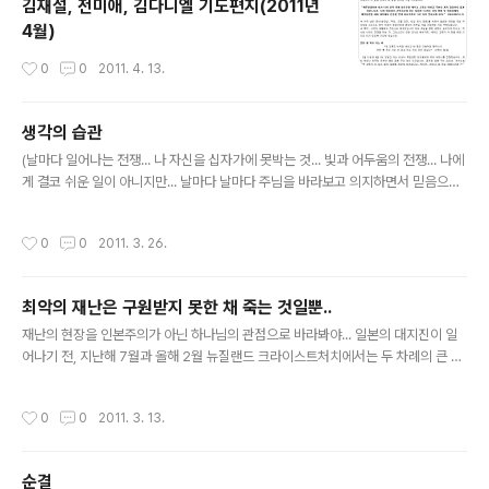
김재설, 전미애, 김다니엘 기도편지(2011년
니아에서는 집집마다 필요한 곳에만 불을 하나 정도 켭니
4월)
다. 어두운 거리를 바라보면서 세상의 빛 되신 예수님을생
각해 봤습니다. 세상의 빛으로 오신 예수님께서 이 땅에 오
작성시간
0
0
2011. 4. 13.
시지 않으셨다면, 우리는 얼마나 어둠 가운데 살고 있었을
까요? 하나님의 은혜와 사랑이없으면 하루도 살 수 없는 존
재이고, 죄악에 거하면서도 죄가 죄인지..
생각의 습관
글 내용
(날마다 일어나는 전쟁... 나 자신을 십자가에 못박는 것... 빛과 어두움의 전쟁... 나에
게 결코 쉬운 일이 아니지만... 날마다 날마다 주님을 바라보고 의지하면서 믿음으로
한걸음씩 걸어가길 간절히 소망합니다..) ********* 생각의 습관 ********* 아
름다운 성품은 주님의 역사의 결과입니다. 그러나 그것은 하루 아침에 이루어지지 않
작성시간
0
0
2011. 3. 26.
습니다. 그것은 습관의 결과입니다. 날마다 수없이 떠오르는 부정적인 생각, 분노의
마음, 염려의 생각, 판단하는 마음, 원망하는 마음들... 그러한 하나 하나의 생각들을
지속적으로 물리치고 주님의 생각을 선택하는 부단한 투쟁의 결과입니다. 아무리 밝
최악의 재난은 구원받지 못한 채 죽는 것일뿐..
아 보이는 사람이라도 어두운 상념이 강하게 공격하는 때가 있으며 아무리 사랑의 사
글 내용
람같이 보여도 강한 분노의 영이 사..
재난의 현장을 인본주의가 아닌 하나님의 관점으로 바라봐야... 일본의 대지진이 일
어나기 전, 지난해 7월과 올해 2월 뉴질랜드 크라이스트처치에서는 두 차례의 큰 강
진이 있었다. 존더뱁티스트TV 대표이자 저널리스트인 앤드류 스톰은 자신의 칼럼
"재앙과 예수 그리스도의 말씀"에서 재앙을 보는 그리스도인의 관점에 관한 의견을
작성시간
0
0
2011. 3. 13.
제시했다.(편집자 주) 세계를 뒤덮는 대재앙이 거듭될 때 사람들은 종종 이런 질문을
한다 "하나님의 심판인가?" 아니면 "단지 자연적인 사건"인가? "아니면 이 두 요소가
함께 들어있는가?" 그리스도인은 재앙을 어떤 관점으로 바라봐야 하는가? 이러한 질
순결
문에 대한 예수님의 대답은 누가복음 13장에 기록되어 있다. '또 실로암에서 망대가