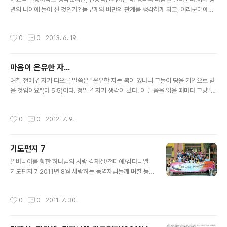
년의 나이에 들어 선 것인가? 몸무게와 비만의 관계를 생각하게 되고, 여러군데에서
정밀검사나 진료를 받아야 한다고 한다.우선, 갑상선의 문제는 조직검사결과 별 이상
이 없다고 한다.많은 돈을 내고 조직검사를 했는데, 이상이 없다고 하니 다행(?)이다.
작성시간
0
0
2013. 6. 19.
그런데, 나는 별 걱정이 없었는데 식구들은 걱정을 했나보다.아내도 전화를 걸어서
확인할 정도이니... 전화통화를 하며 이상이 없음을 알려줬다. 감사의 말을 들을 수 있
었다. 병원 갈 때는 별 말이 없더니... 내 몸이 내 몸이 아닌 것을 느낀다.이것은 주님
마음이 온유한 자...
의 몸이요, 주님의 것이다.이제 더 잘 관리해야 한다.운동도 하고, 체계적인 점검을 해
글 내용
야 한다. 내 몸이 내 몸이 아니다.근데,..
며칠 전에 갑자기 떠오른 말씀은 "온유한 자는 복이 있나니 그들이 땅을 기업으로 받
을 것임이요"(마 5:5)이다. 정말 갑자기 생각이 났다. 이 말씀을 읽을 때마다 그냥 '온
유한 자가 땅을 얻는구나!'라고 생각을 했을 뿐이었다. 좀 더 나아가면, '한국 사람들
이 가장 좋아할 말씀!" 정도였다. 부동산을 좋아하는 한국 사람들이니... 그런데, 내가
작성시간
0
0
2012. 7. 9.
이 곳 알바니아에서 살아가며 이 땅을 정말 얻을 자격이 있나 생각해 보게 되었다. 아
직도 내 생각과 내 마음과 내 주장이 살아 있고, 고집이 무척 센 상태이다. 성경이 말
하는 온유한 자와는 동떨어진 나의 모습을 발견하게 되었다. "그렇구나! 나는 아직 온
기도편지 7
유하지 못하구나! 그러기에 이 땅을 주님께 드리지 못하고 있구나! 내 자신이 온유해
글 내용
져야겠다!"고 생각했다. 그..
알바니아를 향한 하나님의 사랑 김재설/전미애/김다니엘
기도편지 7 2011년 8월 사랑하는 동역자님들께 며칠 동
안 갑자기 우리 집 앞 골목길의 모든 가로등에 불이 들어오
지 않았습니다. 주택가에 살고 있지만, 가로등불이 들어오
작성시간
0
0
2011. 7. 30.
지 않는 밤의 모습은 스산하고, 캄캄합니다. 몇몇 집에서 창
문 너머로 빛이 비춰지지만, 아무 것도 보이지 않는 것 같습
니다. 전기료가 비싸고 심지어 누진제도 적용되기에 알바