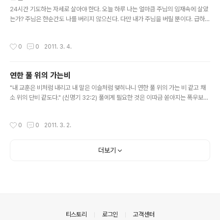
글 내용
무너져 치어 죽은 열여덟 사람이 예루살렘에 거한 다른 ..
24시간 기도하는 자세로 살아야 한다. 오늘 하루 나는 얼마큼 주님의 임재속에 살았
는가? 주님은 한순간도 나를 버리지 않으신다. 다만 내가 주님을 버릴 뿐이다. 급하고
힘들 때만이 아니라 평안할 때도 기쁠 때도 항상 주님을 의식하라. 그것이 주님의 능
력, 지혜, 사랑, 모든 것을 공급받는 비결... 악인은 열매를 맺지 못한다. 의인은 외형
작성시간
0
0
2011. 3. 4.
뿐 아니라 내면의 진실한 열매를 맺는다. 주님은 열매맺지 못하는 나무를 찍어버리겠
다고 하셨다. 우리는 주님을 붙잡지 않고는 죄를 지을 수 밖에 없는 존재로 하나님께
서 창조하셨다. 열매맺는 나무의 원리는 - 시냇가에 심은 나무 주님의 열매는 자연스
연한 풀 위의 가는비
럽고 아름다운 것... 인간적으로 애써서 되는 것 아님...사랑하라. 용서하라..부지런하
글 내용
라..노노노... 내힘으로 되는 것이 아..
"내 교훈은 비처럼 내리고 내 말은 이슬처럼 맺히나니 연한 풀 위의 가는 비 같고 채
소 위의 단비 같도다." (신명기 32:2) 풀에게 필요한 것은 이따금 쏟아지는 폭우보다
매일 규칙적으로 내리는 이슬비다. -매일성경 표지 신간 광고 샤론 제임스의 "연한
풀 우의 가는비"중에서
작성시간
0
0
2011. 3. 2.
더보기
의안내
티스토리
로그인
고객센터