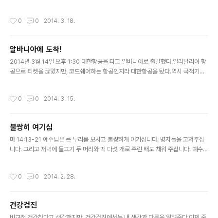
목적에 맞지 않는 일이 발생하는 것을 원천 차단했다. 그래서 두 맹인의 외침을 외면
하며 조용히 하라고 한다. 예수님을 따르는 것은 내 마음과 생각을 내려 놓는 것이고,
작성시간
0
0
2014. 3. 18.
온전히 주님을 따르는 것인데, 욕심과 아집으로 내 예수를 만드는 것은 주님의 생각
과 다르고, 자신의 길을 예수님에게 강요하는 것이다. 그들, 맹인들은 길 가에 앉았다
가 예수님이 지나가신다는 소식을 듣고, 소리지른다. 군중들이 소리 지르며 조용히
알바니아에 도착!
하라고 했지만, 그들의 유일한 희망은 예수님이었기에 더 크게 소리 지른다.그들의
글 내용
외침은 주님의 발걸음을 멈추게 하고, 또한 군중들..
2014년 3월 14일 오후 1:30 대한항공을 타고 알바니아로 출발했다.알리탈리아 항
공으로 티켓을 끊었지만, 코드쉐어하는 항공인지라 대한항공을 탔다.역시 국적기가
서비스는 최고다. 하지만, 우리의 경로는 밀라노를 거쳐서 로마를 향하는 것이었다.
밀라노 말펜사 공항에 내리기 전에 들은 안내 음성."로마로 향하시는 승객들도 모든
작성시간
0
0
2014. 3. 15.
짐을 가지고 내리시기 바랍니다!"우와!!!! 우리는 짐이 무척 많은데... 결국 땀을 뻘뻘
흘리면서 짐을 갖고 말펜사 공항에 내렸다. 대기하다가 다시 낑낑대며 짐을 싣고서
로마로 향하고...로마에서도 땀을 흘리며 공항전철을 이용해 이동하고, 공항검색대를
불쌍히 여기심
통과하여, 다시 내린 곳으로 돌아오는 여정!역시 여행을 할 때는 '가능한한 짐을 줄이
글 내용
는 것이 최고다!'란 진리를 깨닫는다. 이제 알..
마 14:13-21 예수님은 큰 무리를 보시고 불쌍하게 여기십니다. 병자들을 고쳐주십
니다. 그리고 저녁에 물고기 두 머리와 떡 다섯 개로 주린 배도 채워 주십니다. 예수님
이 이적을 보이신 것보다 &#39;불쌍히 여기심&#39;에 눈길이 갑니다. 나는 얼마
나 사람들을 불쌍하게 여기고 그들의 영혼에 관심을 갖고 있나 돌이켜 봅니다. 아직
작성시간
0
0
2014. 2. 28.
도 부족한 저는 세상의 관점으로 사람들을 볼 때가 많습니다. 불쌍히 여기는 것은 내
가 더 낫고 풍족하기에 불쌍히 여기는 것이 아닌, 나와 같은 죄인이라는 것을 알기에
불쌍히 여기는 것입니다. 주님도 세상에 계실 때, &#39;인자&#39;로 칭하시며 당
건강검진
신이 완전한 인간으로서 세상에 사신 것을 말씀하십니다. 우리의 아픔과 고통을 체휼
글 내용
하신 예수님이시기에 그분께 오늘도 나아갑니다...
비교적 건강하다고 생각했지만, 건강검진에서는 내 생각과 다름을 알려준다.이제 중