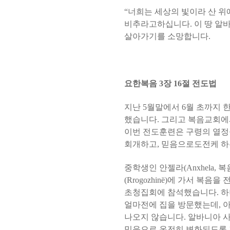
“너희는 세상의 빛이라 산 위
비추라고하십니다
.
이 땅 알
살아가기를 소망합니다
.
요한복음
3
장
16
절 전도법
지난
5
월말에서
6
월 초까지 
했습니다
.
그리고 복음교회에
이번 전도훈련은 구령의 열
회개하고
,
믿음으로도전케 하
중학생인 안젤라
(Anxhela,
복
(Rrogozhin
ë)
에 가서 복음을 
초청집회에 참석했습니다
.
하
얼마전에 집을 방문했는데
,
아
나오지 않습니다
.
알바니아 사
믿음으로 온전히 변화되도록