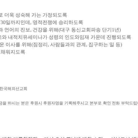
로 더욱 성숙해 가는 가정되도록
30
일까지인데
,
영적전쟁에 승리하도록
과 언어의 진보
,
건강을 위해
(
대구 동신교회파송 단기
1
년
)
교와 내적치유세미나가 성령의 인도와임재 가운데 진행되도록
운 이사를 위해
(
짐정리
,
사람들과의 관계
,
집구하는 일 등
)
이 채워지도록
한국해외선교회
금을 하시는 분은 후원시 후원자명을 기록해주시고 본부로 확인 전화 부탁드