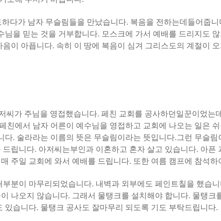
도하다가 남자 무슬림들을 만났습니다
.
복음을 전하는데들어줍니
수님을 믿는 것을 거부합니다
.
모스크에 가서 예배를 드리지도 
 마음이 아픕니다
.
속히 이 땅에 복음이 심겨 그리스도의 계절이 
아저씨가 주님을 영접했습니다
.
페친 교회를 공사하던일꾼이었는
페친에서 남자 어른이 예수님을 영접하고 교회에 나오는 일은 쉬
니다
.
술라라는 이름의 뜻은 무슬림이라는 뜻입니다
.
그런 무슬림
를 드립니다
.
아저씨는부인과 이혼하고 혼자 살고 있습니다
.
아픈 
.
매 주일 교회에 와서 예배를 드립니다
.
또한 여름 캠프에 참석하
 대부분이 마무리되었습니다
.
내벽과 외부에도 페인트칠을 했습니
물이 나오지 않습니다
.
그래서 물탱크를 설치해야 합니다
.
물탱크를
도 있습니다
.
물탱크 공사도 잘마무리 되도록 기도 부탁드립니다
.