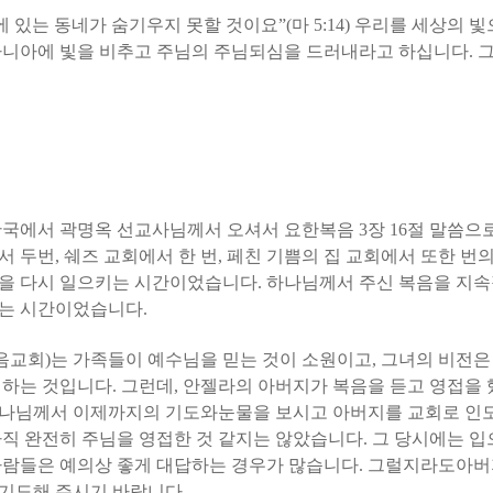
에 있는 동네가 숨기우지 못할 것이요”
(
마
5:14)
우리를 세상의 빛
바니아에 빛을 비추고 주님의 주님되심을 드러내라고 하십니다
.
그
한국에서 곽명옥 선교사님께서 오셔서 요한복음
3
장
16
절 말씀으
서 두번
,
쉐즈 교회에서 한 번
,
페친 기쁨의 집 교회에서 또한 번
정을 다시 일으키는 시간이었습니다
.
하나님께서 주신 복음을 지속
는 시간이었습니다
.
음교회
)
는 가족들이 예수님을 믿는 것이 소원이고
,
그녀의 비전은
전하는 것입니다
.
그런데
,
안젤라의 아버지가 복음을 듣고 영접을
나님께서 이제까지의 기도와눈물을 보시고 아버지를 교회로 인
직 완전히 주님을 영접한 것 같지는 않았습니다
.
그 당시에는 
람들은 예의상 좋게 대답하는 경우가 많습니다
.
그럴지라도아버지
 기도해 주시기 바랍니다
.