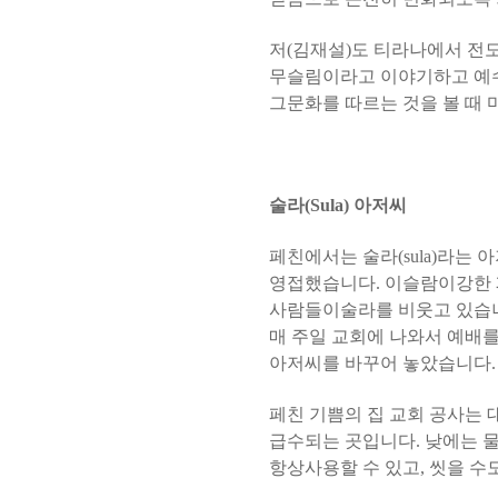
저
(
김재설
)
도 티라나에서 전
무슬림이라고 이야기하고 예
그문화를 따르는 것을 볼 때
술라
(Sula)
아저씨
페친에서는 술라
(sula)
라는 
영접했습니다
.
이슬람이강한 
사람들이술라를 비웃고 있습
매 주일 교회에 나와서 예배
아저씨를 바꾸어 놓았습니다
페친 기쁨의 집 교회 공사는
급수되는 곳입니다
.
낮에는 
항상사용할 수 있고
,
씻을 수