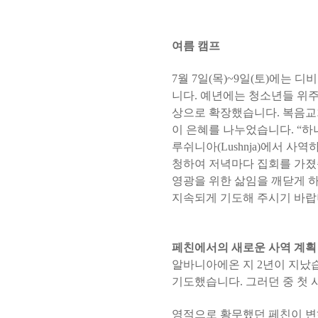
여름 캠프
7
월
7
일
(
목
)~9
일
(
토
)
에는 디
니다
.
예년에는 청소년들 위주
상으로 확장했습니다
.
복음교
이 은혜를 나누었습니다
. “
하
루쉬니아
(Lushnja)
에서 사역하
청하여 저녁마다 집회를 가
영광을 위한 삶임을 깨닫게 
지속되게 기도해 주시기 바
페친에서의 새로운 사역 계획
알바니아에온 지
2
년이 지났
기도했습니다
.
그러던 중 첫 
영적으로 황무했던 페친이 