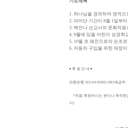
기도제목
1.
하나님을 경외하며 영적으
2.
라마단 기간이
8
월
1
일부터
3.
백안나 선교사의 문화적응
4. 9
월에 있을 어린이 성경학
5. 10
월 초 페친으로의 순조로
6.
자동차 구입을 위한 재정
￭
후 원 안 내
￭
외환은행
303-04-00002-083
예금주
:
*
처음 후원하시는 분이나 목적헌
사
)