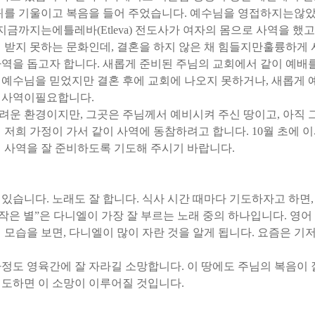
귀를 기울이고 복음을 들어 주었습니다
.
예수님을 영접하지는않
지금까지는에틀레바
(Etleva)
전도사가 여자의 몸으로 사역을 했고
접 받지 못하는 문화인데
,
결혼을 하지 않은 채 힘들지만훌륭하게
사역을 돕고자 합니다
.
새롭게 준비된 주님의 교회에서 같이 예배
 예수님을 믿었지만 결혼 후에 교회에 나오지 못하거나
,
새롭게 
 사역이필요합니다
.
어려운 환경이지만
,
그곳은 주님께서 예비시켜 주신 땅이고
,
아직 
 저희 가정이 가서 같이 사역에 동참하려고 합니다
. 10
월 초에 
 사역을 잘 준비하도록 기도해 주시기 바랍니다
.
 있습니다
.
노래도 잘 합니다
.
식사 시간 때마다 기도하자고 하면
,
작은 별
”
은 다니엘이 가장 잘 부르는 노래 중의 하나입니다
.
영어
 모습을 보면
,
다니엘이 많이 자란 것을 알게 됩니다
.
요즘은 기
가정도 영육간에 잘 자라길 소망합니다
.
이 땅에도 주님의 복음이
도하면 이 소망이 이루어질 것입니다
.