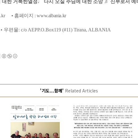
 대한 거룩한열정
♩
다시 오실 주님에 대한 소망
♬
신부로서 예
.kr
•
홈페이지
: www.albania.kr
•
우편물
: c/o AEPP.O.Box119 (#11) Tirana, ALBANIA
'기도...함께'
Related Articles