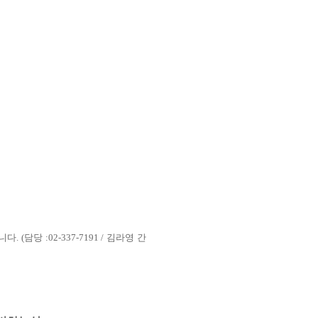
립니다
. (
담당
:02-337-7191 /
김라영 간