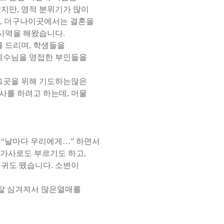
았지만
,
영적 분위기가 많이
,
더구나이곳에서는 결혼을
 사역을 해왔습니다
.
를 드리며
,
학생들을
예수님을 영접한 부인들을
그곳을 위해 기도하는많은
이사를 하려고 하는데
,
머물
 “
날마다 우리에게
…”
하면서
 가사로도 부르기도 하고
,
저귀도 뗐습니다
.
소변이
 잘 심겨져서 많은열매를