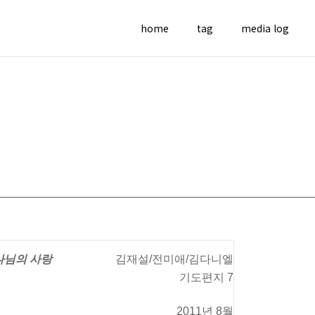
home
tag
media log
나님의
사랑
김재설
전미애
김다니엘
/
/
기도편지
7
년
월
2011
8