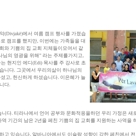
비악
(Divjak
ë)
에서 여름 캠프 행사를 가졌습
로 캠프를 했지만
,
이번에는 가족들을 대
회와 기쁨의 집 교회 지체들이모여서 같
나님의 영광을 위해
”
라는 주제를가지고
,
는 현지인 에디
(Edi)
목사를 주 강사로 초
졌습니다
.
그곳에서 우리의삶이 하나님의
하셨고
,
헌신하게 하셨습니다
.
이은혜가 늘
랍니다
.
습니다
.
티라나에서 언어 공부와 문화적응을하던 우리 가정은 새
사역 기간의 남은
2
년을 페친 기쁨의 집 교회를 지원하는 사역을
변하고 있습니다
.
알바니아에서도 이슬람 성향이 강한 페친에서 전