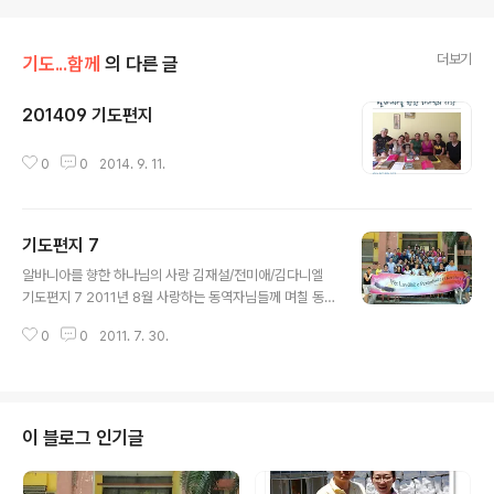
더보기
기도...함께
의 다른 글
201409 기도편지
글 내용
0
0
2014. 9. 11.
기도편지 7
글 내용
알바니아를 향한 하나님의 사랑 김재설/전미애/김다니엘
기도편지 7 2011년 8월 사랑하는 동역자님들께 며칠 동
안 갑자기 우리 집 앞 골목길의 모든 가로등에 불이 들어오
0
0
2011. 7. 30.
지 않았습니다. 주택가에 살고 있지만, 가로등불이 들어오
지 않는 밤의 모습은 스산하고, 캄캄합니다. 몇몇 집에서 창
문 너머로 빛이 비춰지지만, 아무 것도 보이지 않는 것 같습
니다. 전기료가 비싸고 심지어 누진제도 적용되기에 알바
니아에서는 집집마다 필요한 곳에만 불을 하나 정도 켭니
이 블로그 인기글
다. 어두운 거리를 바라보면서 세상의 빛 되신 예수님을생
각해 봤습니다. 세상의 빛으로 오신 예수님께서 이 땅에 오