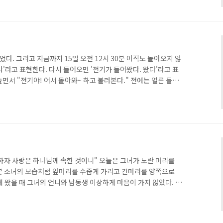
맞이하는 신부는 온갖 치장을 하고 세상에서 가장 아름답게 자신을
 사랑하는 예수님! 그분이 오실때 어떤 모습으로 그분을 맞이할까
하하 내 마음의 집을 깨끗히 청소해야..
되었다. 그리고 지금까지 15일 오전 12시 30분 아직도 돌아오지 않
'라고 표현한다. 다시 들어오면 '전기가 들어왔다. 왔다'라고 표
면서 "전기야! 어서 돌아와~ 하고 불러본다." 전에는 얼른 들어
 안 돌아온다. ㅎㅎ 다니엘 아빠 이름은 이다. 알바니아에서 부르
라는 단어를 물었더니 라고 부를때는 줄여서 라고 부른다. 나중에
이름이었다. 작년에는 비가 자주 오고 정전이 자주 되었는데, 올해
가 오지 않고 춥지 않은 날씨였다. 집안은 여전히 춥지만 그래도 밖
하자 사랑은 하나님께 속한 것이니" 오늘은 그녀가 노란 머리를
쁜 소녀의 모습처럼 앞머리를 수줍게 가리고 긴머리를 양쪽으로
아에 왔을 때 그녀의 언니와 남동생 이상하게 마음이 가지 않았다. 그
며 인사를 잘했던 아이들 지나간 시간들 동안 여러가지 일도 많았
도 있었다. 그리고 다시 몇달전부터 매주 만날수 있게 되었다. 가슴
흘리게 한다. 조금씩 아버지는 내게 마음을 열게 하셨다. 어느날