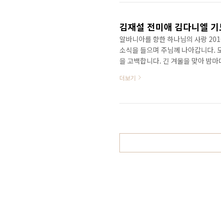
나에게 한국말을 이것저것 물어본다.
랑해"라고 고백한다...
김재설 전미애 김다니엘 기도
알바니아를 향한 하나님의 사랑 201
소식을 들으며 주님께 나아갑니다. 
을 고백합니다. 긴 겨울을 맞아 밤
러나 계속되는 겨울비로 알바니아 북
더보기
로 인해 거주지가 물에 잠기곤 합니다
10월에는 쉬코드라 현지인 목회자 드
영되기도 했던 알바니아 북부지역의 
을 살해했는데, 그의 남..