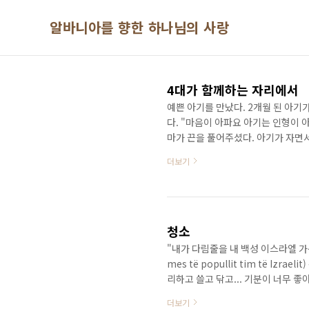
본문 바로가기
알바니아를 향한 하나님의 사랑
4대가 함께하는 자리에서
예쁜 아기를 만났다. 2개월 된 아기
다. "마음이 아파요 아기는 인형이 
마가 끈을 풀어주셨다. 아기가 자면서
아기를 6개월까지 이렇게 꽁꽁 묶어
더보기
똑똑해진다고 믿고 있었다. 마음이 너
고 아기 할머니의 시어머니 이렇게 4
해 달라고 부탁하는 할머니께 그분의 
결박하고..
청소
"내가 다림줄을 내 백성 이스라엘 가운데 두
mes të popullit tim të I
리하고 쓸고 닦고... 기분이 너무 좋
주님께서 다시 오신다. 나는 주님을
더보기