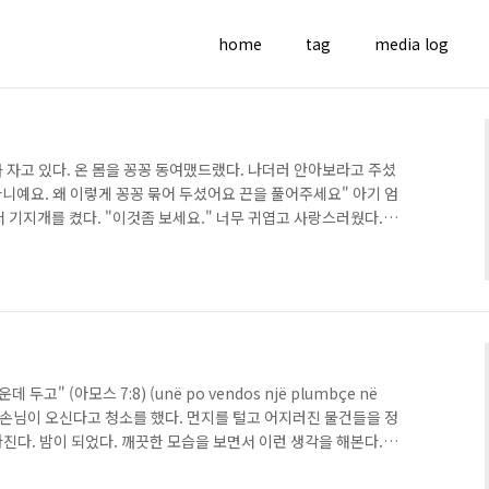
home
tag
media log
가 자고 있다. 온 몸을 꽁꽁 동여맸드랬다. 나더러 안아보라고 주셨
아니예요. 왜 이렇게 꽁꽁 묶어 두셨어요 끈을 풀어주세요" 아기 엄
 기지개를 켰다. "이것좀 보세요." 너무 귀엽고 사랑스러웠다.
두어야 잘 자란다고 믿고 있었다. 손톰도 1돌까지 자르지 않아야
무 아팠다. 그 자리에는 아기, 아기엄마, 아기엄마의 엄마, 그리
대가 함께 있었다. 아기의 할머니는 나와 3살차이다. 헉~~~ 기도
딸을 위해 기도해 주고 돌아왔다. 그 가정을 묶고 있는 어두움을
고" (아모스 7:8) (unë po vendos një plumbçe në
zraelit) 손님이 오신다고 청소를 했다. 먼지를 털고 어지러진 물건들을 정
아진다. 밤이 되었다. 깨끗한 모습을 보면서 이런 생각을 해본다.
 맞이할 준비를 하고 있는가? 언제 오실지 모르는 손님보다 더욱