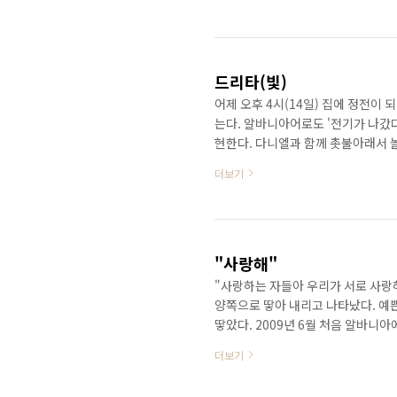
더욱 더욱 귀중하신 분... 신랑을 
가꾸느라 모든 시간을 보낸다. 나의
아름다운 모습으로 맞이해야겠지? 하
드리타(빛)
어제 오후 4시(14일) 집에 정전이 
는다. 알바니아어로도 '전기가 나갔다
현한다. 다니엘과 함께 촛불아래서 놀
왔는데 집이 싫은지 나가서 오랫동안
더보기
기 쉬운 이름을 정하라고 해서 빛이
알고 보니 알바니아에서 아주 흔한 
겨울 알바니아 날씨는 1월, 2월 비
은 햇..
"사랑해"
"사랑하는 자들아 우리가 서로 사랑
양쪽으로 땋아 내리고 나타났다. 예
땋았다. 2009년 6월 처음 알바니
래도 만나면 열심히 양쪽 볼을 부비
더보기
다. 한동안 얼굴을 볼 수 없었을 때
아픈 사연을 안고 이제 나로 눈물을 