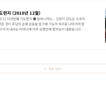
 그래서 가르쳐준 말 "사랑해" 이제 만날때마다 그녀가 먼저 "사
편지 (2010년 12월)
0.12 다섯번째 기도편지 ● 알바니아는... 긴장이 감도는 고국의
모든 것이 주님의 손에 있음을 알기에 기도의 자리로 나아가야 함
마다 비가 내리는 티라나에 아주 오랫만에 함박눈이 내렸습니다. 그
쪽지역 특히 쉬코드라는 매번 수위가 높아진 댐의 물을 방류함으
. 반복적인 물사태로 주민들은 늘 고난을 겪어야 합니다. 금년
리탄(34세)이 총격 살해되었습니다. 몇 년전에 한국 TV에서 방
‘피의 복수’라는 관행때문입니다. 5년 전 작은아버지가 한 청년
목록 더보기